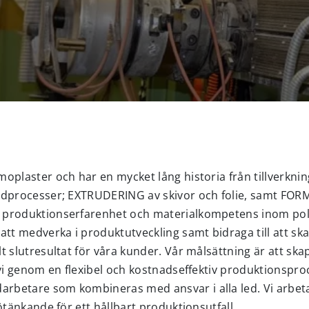
oplaster och har en mycket lång historia från tillverkn
udprocesser; EXTRUDERING av skivor och folie, samt FO
 produktionserfarenhet och materialkompetens inom pol
att medverka i produktutveckling samt bidraga till att s
 slutresultat för våra kunder. Vår målsättning är att ska
 vi genom en flexibel och kostnadseffektiv produktionspr
betare som kombineras med ansvar i alla led. Vi arbeta
ötänkande för ett hållbart produktionsutfall.