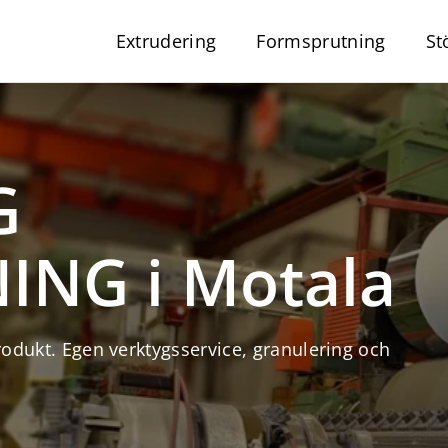
Extrudering
Formsprutning
St
G
NG i Motala
produkt. Egen verktygsservice, granulering och