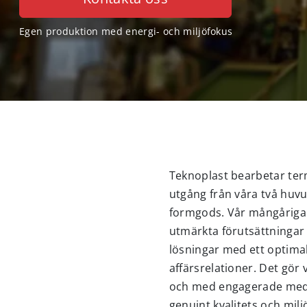
Egen produktion med energi- och miljöfokus
Teknoplast bearbetar term
utgång från våra två huv
formgods. Vår mångåriga
utmärkta förutsättningar 
lösningar med ett optimalt
affärsrelationer. Det gör
och med engagerade medar
genuint kvalitets och milj