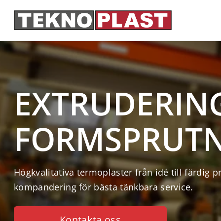
Hoppa till innehåll
Huvudnavigering
EXTRUDERIN
FORMSPRUTNI
Högkvalitativa termoplaster från idé till färdig 
kompandering för bästa tänkbara service.
Kontakta oss