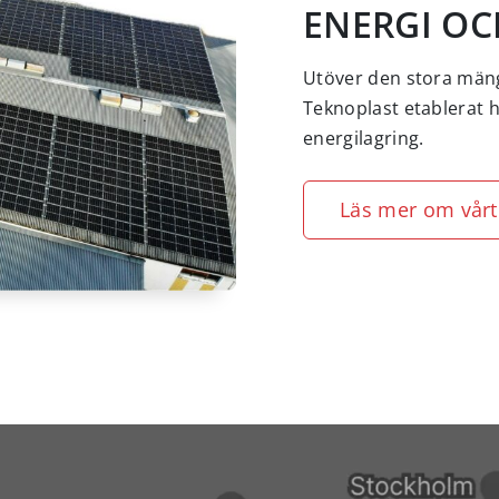
ENERGI OC
Utöver den stora mäng
Teknoplast etablerat h
energilagring.
Läs mer om vårt